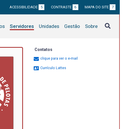
ACESSIBILIDADE
5
CONTRASTE
6
MAPA DO SITE
7
tos
Servidores
Unidades
Gestão
Sobre
Contatos
clique para ver o e-mail
Currículo Lattes