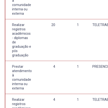
à
comunidade
interna ou
externa
Realizar
20
1
TELETRA
registros
acadêmicos
- diplomas
de
graduação e
pós
graduação
Prestar
4
1
PRESENCI
atendimento
à
comunidade
interna ou
externa
Realizar
4
1
TELETRA
registros