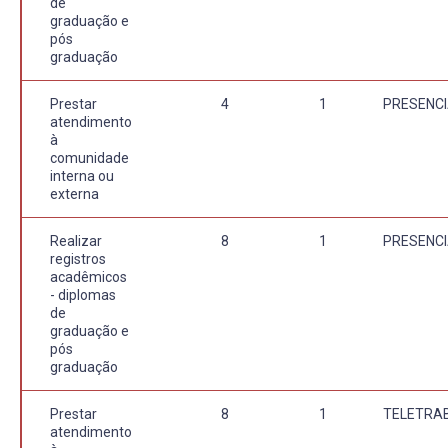
de
graduação e
pós
graduação
Prestar
4
1
PRESENCI
atendimento
à
comunidade
interna ou
externa
Realizar
8
1
PRESENCI
registros
acadêmicos
- diplomas
de
graduação e
pós
graduação
Prestar
8
1
TELETRA
atendimento