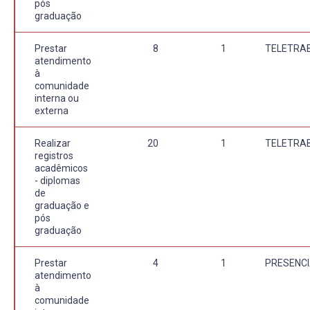
pós
graduação
Prestar
8
1
TELETRA
atendimento
à
comunidade
interna ou
externa
Realizar
20
1
TELETRA
registros
acadêmicos
- diplomas
de
graduação e
pós
graduação
Prestar
4
1
PRESENCI
atendimento
à
comunidade