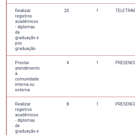
Realizar
20
1
TELETRA
registros
acadêmicos
- diplomas
de
graduação e
pós
graduação
Prestar
4
1
PRESENCI
atendimento
à
comunidade
interna ou
externa
Realizar
8
1
PRESENCI
registros
acadêmicos
- diplomas
de
graduação e