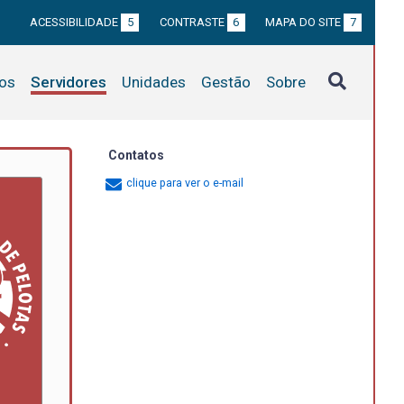
ACESSIBILIDADE
5
CONTRASTE
6
MAPA DO SITE
7
tos
Servidores
Unidades
Gestão
Sobre
Contatos
clique para ver o e-mail