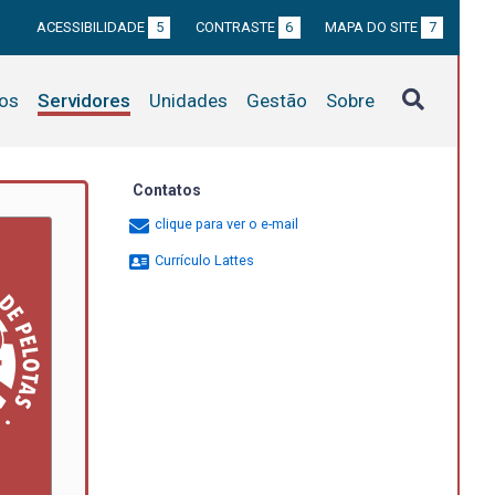
ACESSIBILIDADE
5
CONTRASTE
6
MAPA DO SITE
7
tos
Servidores
Unidades
Gestão
Sobre
Contatos
clique para ver o e-mail
Currículo Lattes