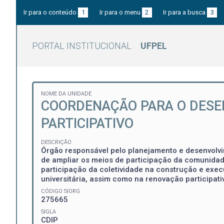
Ir para o conteúdo
1
Ir para o menu
2
Ir para a busca
3
PORTAL INSTITUCIONAL
UFPEL
NOME DA UNIDADE
COORDENAÇÃO PARA O DESE
PARTICIPATIVO
DESCRIÇÃO
Órgão responsável pelo planejamento e desenvolvi
de ampliar os meios de participação da comunida
participação da coletividade na construção e ex
universitária, assim como na renovação participat
CÓDIGO SIORG
275665
SIGLA
CDIP