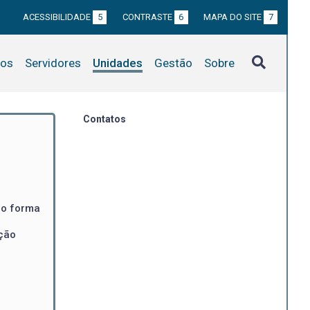
ACESSIBILIDADE
5
CONTRASTE
6
MAPA DO SITE
7
tos
Servidores
Unidades
Gestão
Sobre
Contatos
mo forma
ção