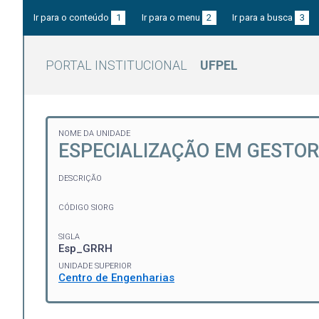
Ir para o conteúdo
1
Ir para o menu
2
Ir para a busca
3
PORTAL INSTITUCIONAL
UFPEL
NOME DA UNIDADE
ESPECIALIZAÇÃO EM GESTOR
DESCRIÇÃO
CÓDIGO SIORG
SIGLA
Esp_GRRH
UNIDADE SUPERIOR
Centro de Engenharias