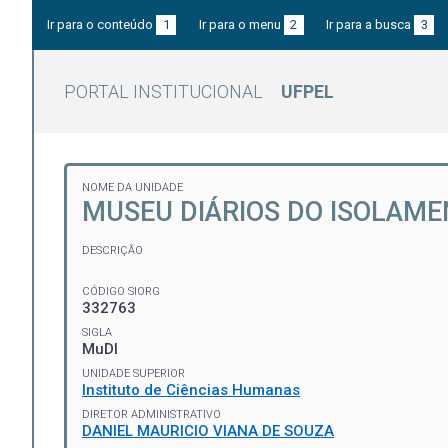
Ir para o conteúdo
1
Ir para o menu
2
Ir para a busca
3
PORTAL INSTITUCIONAL
UFPEL
NOME DA UNIDADE
MUSEU DIÁRIOS DO ISOLAM
DESCRIÇÃO
CÓDIGO SIORG
332763
SIGLA
MuDI
UNIDADE SUPERIOR
Instituto de Ciências Humanas
DIRETOR ADMINISTRATIVO
DANIEL MAURICIO VIANA DE SOUZA