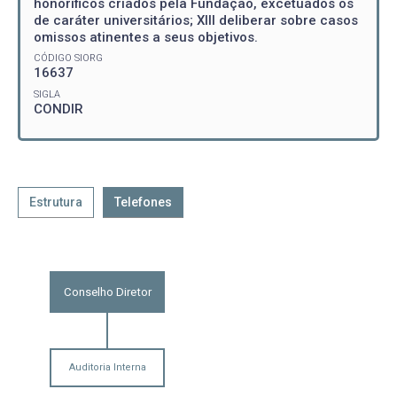
honoríficos criados pela Fundação, excetuados os
de caráter universitários; XIII deliberar sobre casos
omissos atinentes a seus objetivos.
CÓDIGO SIORG
16637
SIGLA
CONDIR
Estrutura
Telefones
Conselho Diretor
Auditoria Interna