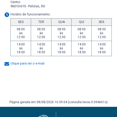
Centro
96010-610 - Pelotas, RS
Horário de funcionamento:
SEG
TER
QUA
QUI
SEX
08:00
08:00
08:00
08:00
08:00
às
às
às
às
às
12:00
12:00
12:00
12:00
12:00
14:00
14:00
14:00
14:00
14:00
às
às
às
às
às
18:00
18:00
18:00
18:00
18:00
clique para ver o e-mail
Página gerada em 08/08/2026 16:39:04 (consulta levou 0.094661s)