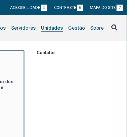
ACESSIBILIDADE
5
CONTRASTE
6
MAPA DO SITE
7
tos
Servidores
Unidades
Gestão
Sobre
Contatos
ão dos
de