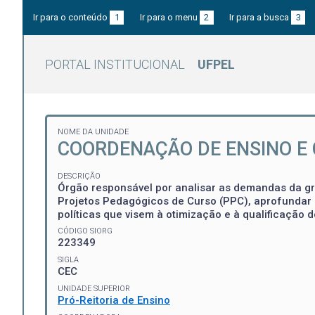
Ir para o conteúdo
1
Ir para o menu
2
Ir para a busca
3
PORTAL INSTITUCIONAL
UFPEL
NOME DA UNIDADE
COORDENAÇÃO DE ENSINO E
DESCRIÇÃO
Órgão responsável por analisar as demandas da gr
Projetos Pedagógicos de Curso (PPC), aprofundar a
políticas que visem à otimização e à qualificação d
CÓDIGO SIORG
223349
SIGLA
CEC
UNIDADE SUPERIOR
Pró-Reitoria de Ensino