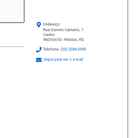
Endereço:
Rua Gomes Carneiro, 1
Centro
96010-610 - Pelotas, RS
Telefone:
(53) 3284-3993
clique para ver o e-mail