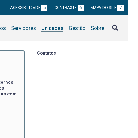
ACESSIBILIDADE
5
CONTRASTE
6
MAPA DO SITE
7
tos
Servidores
Unidades
Gestão
Sobre
Contatos
ternos
os
das com