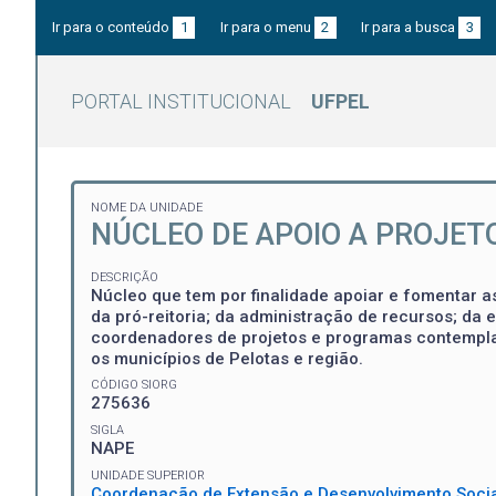
Ir para o conteúdo
1
Ir para o menu
2
Ir para a busca
3
PORTAL INSTITUCIONAL
UFPEL
NOME DA UNIDADE
NÚCLEO DE APOIO A PROJET
DESCRIÇÃO
Núcleo que tem por finalidade apoiar e fomentar as
da pró-reitoria; da administração de recursos; d
coordenadores de projetos e programas contempl
os municípios de Pelotas e região.
CÓDIGO SIORG
275636
SIGLA
NAPE
UNIDADE SUPERIOR
Coordenação de Extensão e Desenvolvimento Soci