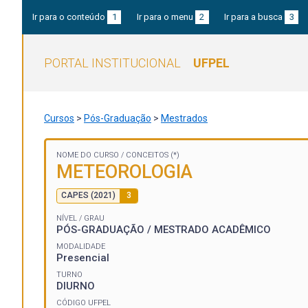
Ir para o conteúdo
1
Ir para o menu
2
Ir para a busca
3
PORTAL INSTITUCIONAL
UFPEL
Cursos
>
Pós-Graduação
>
Mestrados
NOME DO CURSO /
CONCEITOS (*)
METEOROLOGIA
CAPES (2021)
3
NÍVEL / GRAU
PÓS-GRADUAÇÃO / MESTRADO ACADÊMICO
MODALIDADE
Presencial
TURNO
DIURNO
CÓDIGO UFPEL