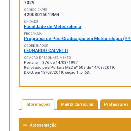
7029
CÓDIGO CAPES
42003016019M4
UNIDADE
Faculdade de Meteorologia
PROGRAMA
Programa de Pós-Graduação em Meteorologia (P
COORDENADOR
LEONARDO CALVETTI
CRIAÇÃO E RECONHECIMENTO
Portaria n. 376 de 14/03/1997
Renovado pela Portaria MEC nº 609 de 14/03/2019.
D.O.U. em 18/03/2019, seção 1, p. 63.
Informações
Matriz Curricular
Professores
Apresentação