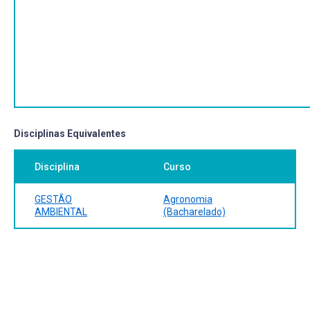
estudos de impacto ambiental. Canoas: Ed. ULBRA, 2001.
complexidade dos problemas ambientais.
97 p
Desenvolver habilidades de observação preparando-o
para o exercício de atividades de planejamento,
organização e gerência de processos de gestão
ambiental no âmbito de instituições públicas ou privadas.
Induzir a introdução de novos procedimentos e práticas
na elaboração, execução e avaliação de políticas públicas
Disciplinas Equivalentes
e privadas de gestão ambiental.
Disciplina
Curso
GESTÃO
Agronomia
AMBIENTAL
(Bacharelado)