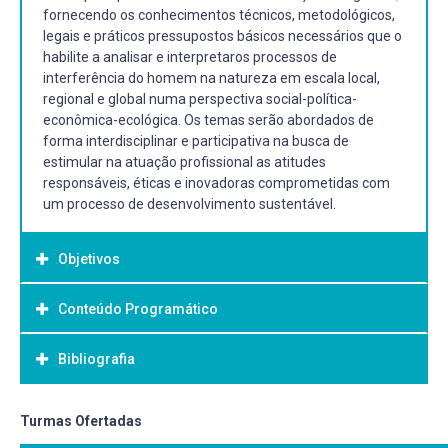
fornecendo os conhecimentos técnicos, metodológicos,
legais e práticos pressupostos básicos necessários que o
habilite a analisar e interpretaros processos de
interferência do homem na natureza em escala local,
regional e global numa perspectiva social-política-
econômica-ecológica. Os temas serão abordados de
forma interdisciplinar e participativa na busca de
estimular na atuação profissional as atitudes
responsáveis, éticas e inovadoras comprometidas com
um processo de desenvolvimento sustentável.
Objetivos
Conteúdo Programático
Objetivo Geral:
Contribuir na formação do profissional egresso do curso a
Bibliografia
SISTEMAS DE GESTÃO AMBIENTAL: Problemas
partir da construção coletiva do conhecimento teórico e
ambientais: causas, consequências, estratégias; Evolução
prático baseado nos princípios da sustentabilidade e na
histórica dos problemas ambientais; Desenvolvimento
compressão ambiental na percepção da interdisciplinar e
Bibliografia Básica:
Turmas Ofertadas
Sustentável e ética; Sistema de Gestão ambiental na
complexidade, pressupostos, necessários, para que o