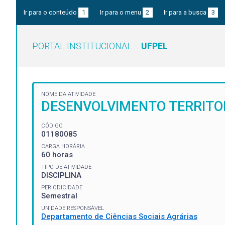
Ir para o conteúdo
1
Ir para o menu
2
Ir para a busca
3
PORTAL INSTITUCIONAL
UFPEL
NOME DA ATIVIDADE
DESENVOLVIMENTO TERRITO
CÓDIGO
01180085
CARGA HORÁRIA
60 horas
TIPO DE ATIVIDADE
DISCIPLINA
PERIODICIDADE
Semestral
UNIDADE RESPONSÁVEL
Departamento de Ciências Sociais Agrárias