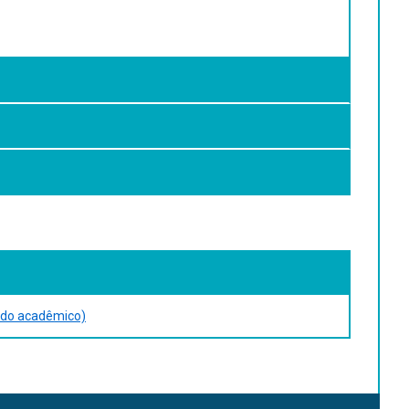
São Paulo: Atlas, 2012. VEIGA, J. E. Desenvolvimento
rado acadêmico)
Armadilhas do progresso: contradições entre economia e
tems Peter. Oxford University Press, 1998. CÂMARA G.,
Geoinformação. INPE-10506-RPQ/249, www.dpi.inpe.br.