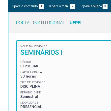
Ir para o conteúdo
1
Ir para o menu
2
Ir para a busca
3
PORTAL INSTITUCIONAL
UFPEL
NOME DA ATIVIDADE
SEMINÁRIOS I
CÓDIGO
01230040
CARGA HORÁRIA
30 horas
TIPO DE ATIVIDADE
DISCIPLINA
PERIODICIDADE
Semestral
MODALIDADE
PRESENCIAL