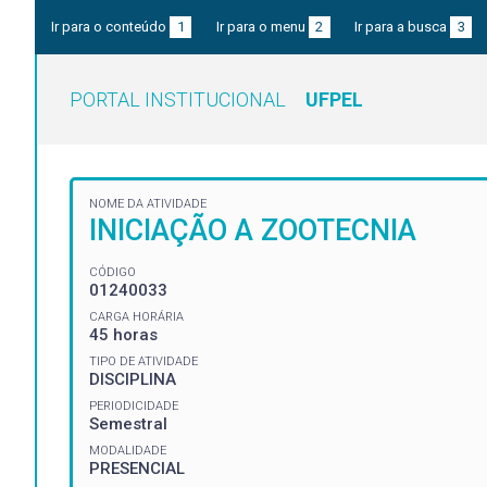
Ir para o conteúdo
1
Ir para o menu
2
Ir para a busca
3
PORTAL INSTITUCIONAL
UFPEL
NOME DA ATIVIDADE
INICIAÇÃO A ZOOTECNIA
CÓDIGO
01240033
CARGA HORÁRIA
45 horas
TIPO DE ATIVIDADE
DISCIPLINA
PERIODICIDADE
Semestral
MODALIDADE
PRESENCIAL