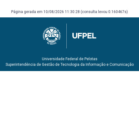
caprinos. São Paulo: Nobel. 1997. 320p.
SILVA SOBRINHO, A.G. Produção de carne ovina.
Página gerada em 10/08/2026 11:30:28 (consulta levou 0.160467s)
Jaboticabal:Funep, 2008. 228p.
SOCIEDADE BRASILEIRA DE ZOOTECNIA. Caprinocultura e
ovinocultura. Piracicaba: FEALQ. 1990. 114p.
SOUZA, I.G.de. A Ovelha - Manual Prático Zootécnico.
Agrolivros. 2005. 96p.
VAZ, C.M.S.L. OVINOS: 500 perguntas/500 respostas.
Embrapa. 2007.158p.
Universidade Federal de Pelotas
EMBRAPA - Série Técnica, Documentos e Boletim de
Superintendência de Gestão de Tecnologia da Informação e Comunicação
Pesquisa
Anais da Reunião da Sociedade BBrasileira de Zootecnia
Artigos técnicos de interesse de jornais e revistas.