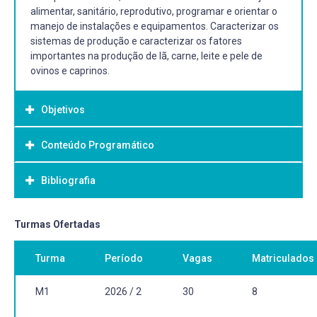
alimentar, sanitário, reprodutivo, programar e orientar o
manejo de instalações e equipamentos. Caracterizar os
sistemas de produção e caracterizar os fatores
importantes na produção de lã, carne, leite e pele de
ovinos e caprinos.
Objetivos
Conteúdo Programático
Objetivo Geral:
Ao estudar os conteúdos abordados nesta disciplina, o
Bibliografia
aluno deve ser capaz de:
Avaliar a importância sócio-econômica da ovinocultura e
da caprinocultura desenvolvendo atividades que
Bibliografia Básica:
Turmas Ofertadas
contribuam para o seu crescimento;
COIMBRA FILHO, A. Técnicas de criação de ovinos. Guaíba:
Caracterizar as principais raças identificando as suas
Turma
Período
Vagas
Matriculados
Agropecuária, 1997, 102p, 2ª edição.
peculiaridades;
COIMBRA FILHO, A. Ovinocultura de corte. Porto
Desenvolver técnicas de manejo alimentar, sanitário e
Alegre:Emater, 2004, 68p.
M1
2026 / 2
30
8
reprodutivo;
CORREA, M.N. (org.). Caprinocultura. Pelotas: ed. UFPEL,
Programar e orientar o manejo de instalações e