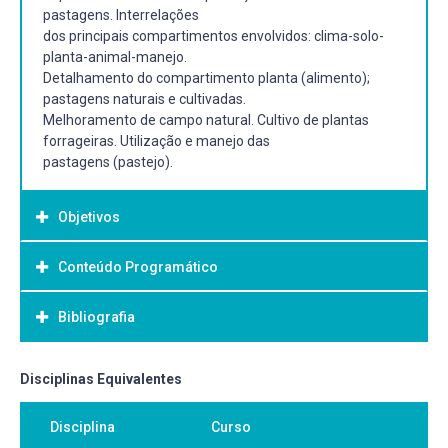
pastagens. Interrelações
dos principais compartimentos envolvidos: clima-solo-
planta-animal-manejo.
Detalhamento do compartimento planta (alimento);
pastagens naturais e cultivadas.
Melhoramento de campo natural. Cultivo de plantas
forrageiras. Utilização e manejo das
pastagens (pastejo).
Objetivos
Conteúdo Programático
Objetivo Geral:
Objetivo geral: Analisar os compartimentos (clima-solo-
Bibliografia
planta-animal-manejo)
envolvidos na cadeia de produção animal (carne, leite, lã
etc.) baseada em pastagens
Bibliografia Básica:
Disciplinas Equivalentes
naturais e cultivadas.
KIRCHOF, B. Alimentação da vaca leiteira. Guaíba
Objetivos específicos: Analisar mais detalhadamente o
Disciplina
Curso
Agropecuária, 1997. 111p. BARNES, F.R.; MÜLLER, D.A.;
compartimento denominado