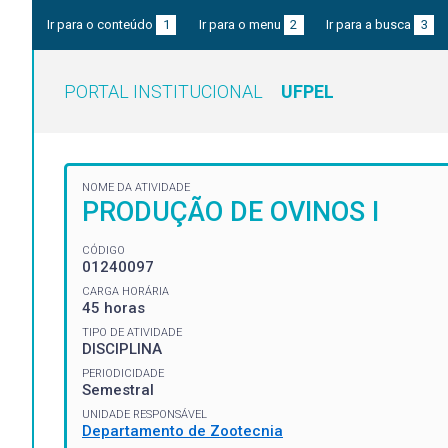
Ir para o conteúdo
1
Ir para o menu
2
Ir para a busca
3
PORTAL INSTITUCIONAL
UFPEL
NOME DA ATIVIDADE
PRODUÇÃO DE OVINOS I
CÓDIGO
01240097
CARGA HORÁRIA
45 horas
TIPO DE ATIVIDADE
DISCIPLINA
PERIODICIDADE
Semestral
UNIDADE RESPONSÁVEL
Departamento de Zootecnia