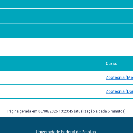
rais sobre o uso de planilhas de dados e softwares disponíveis para
adrão, correlações, herdabilidades e coeficientes de consangüinidade, 
manual for use of MTDFREML: a set of programs to obtain estimates of v
Curso
N – Versão 1.0 em estudos de genética quantitativa animal. Embrapa 
Zootecnia (Me
by restricted maximum likelihood. University of New England, Armidale
ão animal. Belo Horizonte, 2006. 416p.
Zootecnia (Do
 MTGSAM. A set of fortran programs to apply gibbs sampling to animal 
Service, 1995. 86p.
Página gerada em 06/08/2026 13:23:45 (atualização a cada 5 minutos)
,03 edu. Cary, SAS Institute Inc.
l; Wombat/ www.ncbi.nlm.nih.gov; MTGSAM/ aipl.arsusda.gov/curtvt/m
Universidade Federal de Pelotas