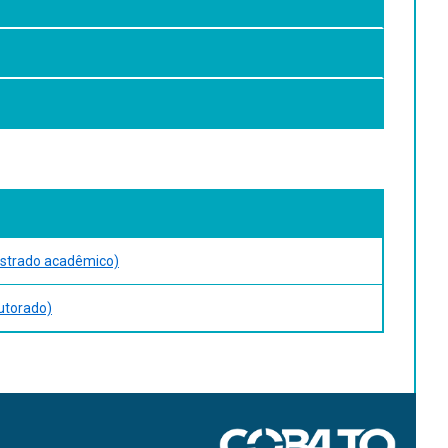
 análises de informações em melhoramento animal, tais
uso de qui-quadrado e obtenção de tendências.
ariances and covariances (DRAFT). Lincoln: Department of
Pecuária Sul. Bagé. p.74. 2008. (Documentos/Embrapa
strado acadêmico)
, Australia. 66p. 2006.
utorado)
models for variance component estimation. (DRAFT).
tgsam.html