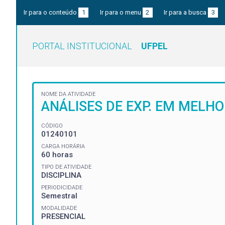
Ir para o conteúdo
1
Ir para o menu
2
Ir para a busca
3
PORTAL INSTITUCIONAL
UFPEL
NOME DA ATIVIDADE
ANÁLISES DE EXP. EM MELH
CÓDIGO
01240101
CARGA HORÁRIA
60 horas
TIPO DE ATIVIDADE
DISCIPLINA
PERIODICIDADE
Semestral
MODALIDADE
PRESENCIAL