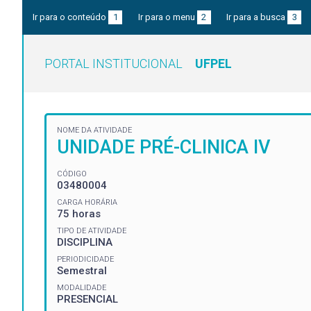
Ir para o conteúdo
1
Ir para o menu
2
Ir para a busca
3
PORTAL INSTITUCIONAL
UFPEL
NOME DA ATIVIDADE
UNIDADE PRÉ-CLINICA IV
CÓDIGO
03480004
CARGA HORÁRIA
75 horas
TIPO DE ATIVIDADE
DISCIPLINA
PERIODICIDADE
Semestral
MODALIDADE
PRESENCIAL