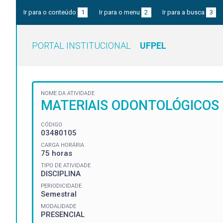
Ir para o conteúdo
1
Ir para o menu
2
Ir para a busca
3
PORTAL INSTITUCIONAL
UFPEL
NOME DA ATIVIDADE
MATERIAIS ODONTOLÓGICOS I
CÓDIGO
03480105
CARGA HORÁRIA
75 horas
TIPO DE ATIVIDADE
DISCIPLINA
PERIODICIDADE
Semestral
MODALIDADE
PRESENCIAL