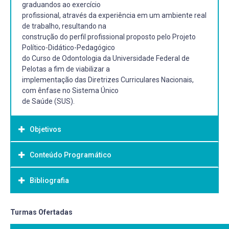
graduandos ao exercício
profissional, através da experiência em um ambiente real
de trabalho, resultando na
construção do perfil profissional proposto pelo Projeto
Político-Didático-Pedagógico
do Curso de Odontologia da Universidade Federal de
Pelotas a fim de viabilizar a
implementação das Diretrizes Curriculares Nacionais,
com ênfase no Sistema Único
de Saúde (SUS).
Objetivos
Conteúdo Programático
Objetivo Geral:
Objetivos Gerais:
Bibliografia
- Sistema Único de Saúde
Formar um profissional com habilidades técnicas
- Políticas de saúde e de saúde bucal no Brasil
qualificadas, capacitado a atuar em equipes
- Programas de saúde no Brasil
multiprofissionais e contribuir para a construção de uma
Bibliografia Básica:
Turmas Ofertadas
- Planejamento em saúde
sociedade solidária, participativa e comprometida com o
- Monitoramento e avaliação em saúde
ANTUNES, J.L.F.; PERES, M.A. Epidemiologia da Saúde