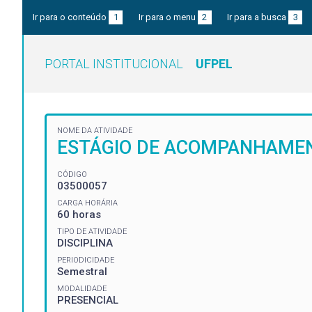
Ir para o conteúdo
1
Ir para o menu
2
Ir para a busca
3
PORTAL INSTITUCIONAL
UFPEL
NOME DA ATIVIDADE
ESTÁGIO DE ACOMPANHAMEN
CÓDIGO
03500057
CARGA HORÁRIA
60 horas
TIPO DE ATIVIDADE
DISCIPLINA
PERIODICIDADE
Semestral
MODALIDADE
PRESENCIAL