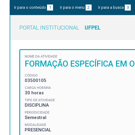
Ir para o conteúdo
1
Ir para o menu
2
Ir para a busca
3
PORTAL INSTITUCIONAL
UFPEL
NOME DA ATIVIDADE
FORMAÇÃO ESPECÍFICA EM O
CÓDIGO
03500105
CARGA HORÁRIA
30 horas
TIPO DE ATIVIDADE
DISCIPLINA
PERIODICIDADE
Semestral
MODALIDADE
PRESENCIAL