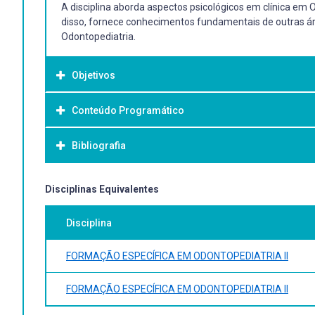
A disciplina aborda aspectos psicológicos em clínica em
disso, fornece conhecimentos fundamentais de outras ár
Odontopediatria.
Objetivos
Conteúdo Programático
Objetivo Geral:
A disciplina aborda aspectos psicológicos em clínica em
Bibliografia
disso, fornece conhecimentos fundamentais de outras ár
Odontopediatria.
Bibliografia Básica:
Disciplinas Equivalentes
Periódicos da area e afins: Arquivos em Odontologia, Car
Disciplina
International Journal of Pediatric Dentistry, Journal of D
Paulo: Santos, 2004. Correa MSNP. Odontologia na primeira
Odontopediatria. Fundamentos para a prática clínica. 4. 
FORMAÇÃO ESPECÍFICA EM ODONTOPEDIATRIA II
São Paulo: Santos. (versão mais atualizada)
FORMAÇÃO ESPECÍFICA EM ODONTOPEDIATRIA II