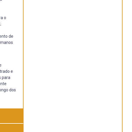
ra o
;
ento de
humanos
e
trado e
s para
ente
longo dos