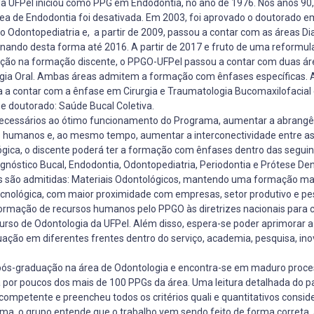
UFPel iniciou como PPG em Endodontia, no ano de 1976. Nos anos 90, 
área de Endodontia foi desativada. Em 2003, foi aprovado o doutorado e
o Odontopediatria e, a partir de 2009, passou a contar com as áreas Di
ionando desta forma até 2016. A partir de 2017 e fruto de uma reformu
icação na formação discente, o PPGO-UFPel passou a contar com duas ár
logia Oral. Ambas áreas admitem a formação com ênfases específicas. A
 a contar com a ênfase em Cirurgia e Traumatologia Bucomaxilofacial 
 e doutorado: Saúde Bucal Coletiva.
s necessários ao ótimo funcionamento do Programa, aumentar a abrang
 humanos e, ao mesmo tempo, aumentar a interconectividade entre as
lógica, o discente poderá ter a formação com ênfases dentro das segui
agnóstico Bucal, Endodontia, Odontopediatria, Periodontia e Prótese Den
ses são admitidas: Materiais Odontológicos, mantendo uma formação mai
Tecnológica, com maior proximidade com empresas, setor produtivo e pe
ormação de recursos humanos pelo PPGO às diretrizes nacionais para 
rso de Odontologia da UFPel. Além disso, espera-se poder aprimorar a
ação em diferentes frentes dentro do serviço, academia, pesquisa, ino
e pós-graduação na área de Odontologia e encontra-se em maduro proc
da por poucos dos mais de 100 PPGs da área. Uma leitura detalhada do p
competente e preencheu todos os critérios quali e quantitativos consi
ma, o grupo entende que o trabalho vem sendo feito de forma correta,