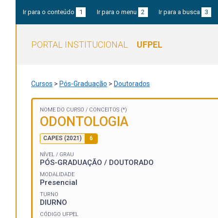
Ir para o conteúdo
1
Ir para o menu
2
Ir para a busca
3
PORTAL INSTITUCIONAL
UFPEL
Cursos
>
Pós-Graduação
>
Doutorados
NOME DO CURSO /
CONCEITOS (*)
ODONTOLOGIA
CAPES (2021)
6
NÍVEL / GRAU
PÓS-GRADUAÇÃO / DOUTORADO
MODALIDADE
Presencial
TURNO
DIURNO
CÓDIGO UFPEL