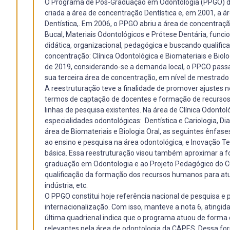
O Programa de Pós-Graduação em Odontologia (PPGO) da 
criada a área de concentração Dentística e, em 2001, a 
Dentística,. Em 2006, o PPGO abriu a área de concentraçã
Bucal, Materiais Odontológicos e Prótese Dentária, func
didática, organizacional, pedagógica e buscando qualif
concentração: Clínica Odontológica e Biomateriais e Bio
de 2019, considerando-se a demanda local, o PPGO passa
sua terceira área de concentração, em nível de mestrado
A reestruturação teve a finalidade de promover ajuste
termos de captação de docentes e formação de recursos
linhas de pesquisa existentes. Na área de Clínica Odonto
especialidades odontológicas: Dentística e Cariologia, Di
área de Biomateriais e Biologia Oral, as seguintes ênfa
ao ensino e pesquisa na área odontológica, e Inovação 
básica. Essa reestruturação visou também aproximar a f
graduação em Odontologia e ao Projeto Pedagógico do Cu
qualificação da formação dos recursos humanos para atu
indústria, etc.
O PPGO constitui hoje referência nacional de pesquisa 
internacionalização. Com isso, manteve a nota 6, atingi
última quadrienal indica que o programa atuou de forma 
relevantes pela área de odontologia da CAPES. Dessa for