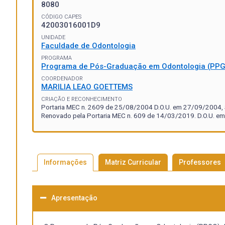
8080
CÓDIGO CAPES
42003016001D9
UNIDADE
Faculdade de Odontologia
PROGRAMA
Programa de Pós-Graduação em Odontologia (PP
COORDENADOR
MARILIA LEAO GOETTEMS
CRIAÇÃO E RECONHECIMENTO
Portaria MEC n. 2609 de 25/08/2004 D.O.U. em 27/09/2004, S
Renovado pela Portaria MEC n. 609 de 14/03/2019. D.O.U. em
Informações
Matriz Curricular
Professores
Apresentação