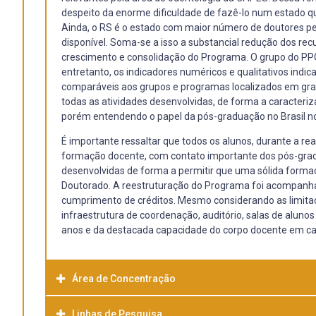
despeito da enorme dificuldade de fazê-lo num estado q
Ainda, o RS é o estado com maior número de doutores per
disponível. Soma-se a isso a substancial redução dos rec
crescimento e consolidação do Programa. O grupo do PP
entretanto, os indicadores numéricos e qualitativos ind
comparáveis aos grupos e programas localizados em gra
todas as atividades desenvolvidas, de forma a caracter
porém entendendo o papel da pós-graduação no Brasil no 
É importante ressaltar que todos os alunos, durante a r
formação docente, com contato importante dos pós-grad
desenvolvidas de forma a permitir que uma sólida formaç
Doutorado. A reestruturação do Programa foi acompanha
cumprimento de créditos. Mesmo considerando as limitaçõ
infraestrutura de coordenação, auditório, salas de alunos
anos e da destacada capacidade do corpo docente em capt
Área de Concentração
Linhas de Pesquisa