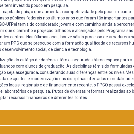
ue tem investido pouco em pesquisa.
 capita do país, o que aumenta a competitividade pelo pouco recurso
ursos públicos federais nos últimos anos que foram tão importantes pa
GO-UFPel tem sido considerado jovem e com caminho ainda a percorrer
icam que o caminho e projeção trilhados e alcançados pelo Programa são
ndes centros. Nos últimos anos, houve sólido processo de amadurecim
izar um PPG que se preocupe com a formação qualificada de recursos 
desenvolvimento social, de ciência e tecnologia.
ealização do estágio de docência, têm assegurados ótimo espaço para a
uandos com alunos de graduação. As disciplinas têm sido formuladas 
ão seja assegurada, considerando suas diferenças entre os níveis Mes
da de ajustes e modernização das disciplinas ofertadas e modalidade
es locais, regionais e de financiamento recente, o PPGO possui excel
 e laboratórios de pesquisa, frutos de diversas reformas realizadas ao 
ar recursos financeiros de diferentes fontes.