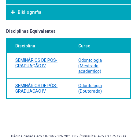
Bibliografia
Bibliografia Básica:
Disciplinas Equivalentes
Disciplina
Curso
SEMINÁRIOS DE PÓS-
Odontologia
GRADUAÇÃO IV
(Mestrado
acadêmico)
SEMINÁRIOS DE PÓS-
Odontologia
GRADUAÇÃO IV
(Doutorado)
Página gerada em 10/08/2026 20:17:02 (consulta levou 0.175793s)