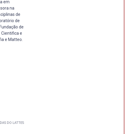
ra em
ssora na
ciplinas de
oratório de
e Fundação de
Cientifica e
ia e Matteo.
DAS DO LATTES