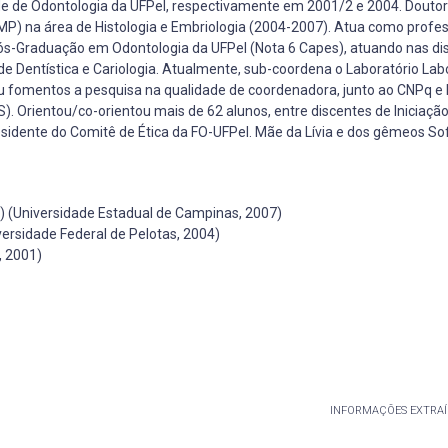
ade de Odontologia da UFPel, respectivamente em 2001/2 e 2004. Douto
P) na área de Histologia e Embriologia (2004-2007). Atua como profe
-Graduação em Odontologia da UFPel (Nota 6 Capes), atuando nas dis
 Dentística e Cariologia. Atualmente, sub-coordena o Laboratório Lab
vou fomentos a pesquisa na qualidade de coordenadora, junto ao CNPq 
 Orientou/co-orientou mais de 62 alunos, entre discentes de Iniciação 
esidente do Comitê de Ética da FO-UFPel. Mãe da Lívia e dos gêmeos Sof
a) (Universidade Estadual de Campinas, 2007)
ersidade Federal de Pelotas, 2004)
, 2001)
INFORMAÇÕES EXTRAÍ