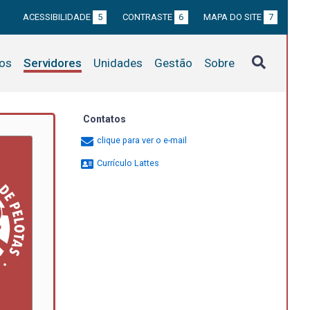
ACESSIBILIDADE
5
CONTRASTE
6
MAPA DO SITE
7
tos
Servidores
Unidades
Gestão
Sobre
Contatos
clique para ver o e-mail
Currículo Lattes