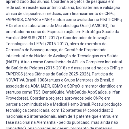
aprendizado dos alunos. Coordena projetos de pesquisa em
rede sobre resistência antimicrobiana, biomateriais e validação
clínica de dispositivos médicos, com financiamento de CNPq,
FAPERGS, CAPES e FINEP, e atua como avaliador no PIBITI-CNPq.
É Diretor do Laboratório de Microbiologia Oral (LAMICRO), foi
orientador no curso de Especialização em Estratégia Saúde da
Família UNASUS (2011-2017) e Coordenador de Inovação
Tecnológica da UFPel (2015-2017), além de membro da
Comissão de Biossegurança, do Comitê de Propriedade
Intelectual e do Núcleo de Avaliação de Tecnologias em Saúde
(NATS). Atuou como Conselheiro do APL do Complexo Industrial
da Saúde de Pelotas (2015-2018) e é assessor ad hoc do CNPq e
FAPERGS (área Ciências da Saúde 2025-2026). Participa do
NOVATIVA Brasil, 100Startups e Grupo Mentores do Brasil, é
associado da ADM, IADR, GBMD e SBPqO, e mentor científico em
startups como TS5, DentalGuide, WebSaúde-AppSaúde, e Irfan
Provedores). Coordena projetos aprovados pelo CNPq em
parceria com Indusbello e Medical Hemp Brasil. Possui produção
tecnológica consolidada, com 12 patentes (4 concedidas:: 2
nacionais e 2 internacionais, além de 1 patente que entrou em
fase nacional na Alemanha - pedido publicado, mas ainda não
concedido), relacionadas ao desenvolvimento de materiais