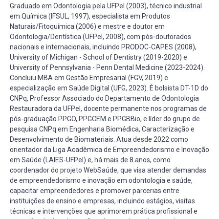
Graduado em Odontologia pela UFPel (2003), técnico industrial
em Química (IFSUL, 1997), especialista em Produtos
Naturais/Fitoquímica (2006) e mestre e doutor em
Odontologia/Dentística (UFPel, 2008), com pós-doutorados
nacionais e internacionais, incluindo PRODOC-CAPES (2008),
University of Michigan - School of Dentistry (2019-2020) e
University of Pennsylvania - Penn Dental Medicine (2023-2024).
Concluiu MBA em Gestão Empresarial (FGV, 2019) e
especialização em Saúde Digital (UFG, 2023). É bolsista DT-1D do
CNPq, Professor Associado do Departamento de Odontologia
Restauradora da UFPel, docente permanente nos programas de
pós-graduação PPGO, PPGCEM e PPGBBio, e líder do grupo de
pesquisa CNPq em Engenharia Biomédica, Caracterização e
Desenvolvimento de Biomateriais. Atua desde 2022 como
orientador da Liga Acadêmica de Empreendedorismo e Inovação
em Saúde (LAIES-UFPel) e, há mais de 8 anos, como
coordenador do projeto WebSaúde, que visa atender demandas
de empreendedorismo e inovação em odontologia e saúde,
capacitar empreendedores e promover parcerias entre
instituições de ensino e empresas, incluindo estágios, visitas
técnicas e intervenções que aprimorem prática profissional e