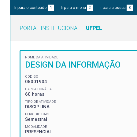
Ir para o conteúdo
1
Ir para o menu
2
Ir para a busca
3
PORTAL INSTITUCIONAL
UFPEL
NOME DA ATIVIDADE
DESIGN DA INFORMAÇÃO
CÓDIGO
05001904
CARGA HORÁRIA
60 horas
TIPO DE ATIVIDADE
DISCIPLINA
PERIODICIDADE
Semestral
MODALIDADE
PRESENCIAL