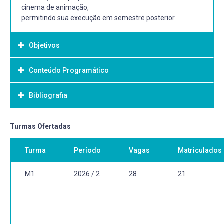
cinema de animação,
permitindo sua execução em semestre posterior.
Objetivos
Conteúdo Programático
Objetivo Geral:
Realizar todas as atividades de pré-produção de uma
Bibliografia
obra audiovisual em
animação.
Bibliografia Básica:
Turmas Ofertadas
CARNEIRO, Gabriel Portella; SILVA, Paulo Henrique (Org.).
Turma
Período
Vagas
Matriculados
Animação bra sileira: 100 filmes essenciais. Belo
Horizonte: Associação Brasileira de Ci nema de
Animação, Letramento, 2018. Número de chamada:
M1
2026 / 2
28
21
791.430981 A598 (BCS: 10 exemplares). SILVA, João
Guilherme Barone Reis e. Cenários tecnológicos e
institucio nais do cinema brasileiro na década de 90:
comunicação e indústria audiovi sual. Porto Alegre: Sulina,