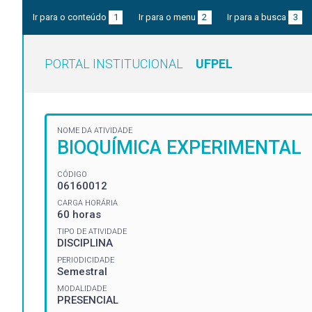
Ir para o conteúdo
1
Ir para o menu
2
Ir para a busca
3
PORTAL INSTITUCIONAL
UFPEL
NOME DA ATIVIDADE
BIOQUÍMICA EXPERIMENTAL
CÓDIGO
06160012
CARGA HORÁRIA
60 horas
TIPO DE ATIVIDADE
DISCIPLINA
PERIODICIDADE
Semestral
MODALIDADE
PRESENCIAL