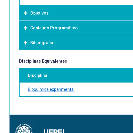
Objetivos
Conteúdo Programático
Objetivo Geral:
Bibliografia
Bibliografia Básica:
Disciplinas Equivalentes
Disciplina
Bioquímica experimental