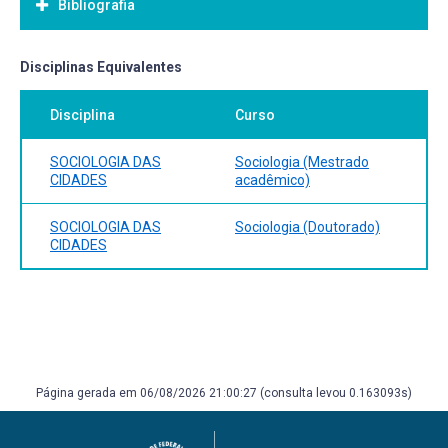
Bibliografia
Bibliografia Básica:
Disciplinas Equivalentes
Disciplina
Curso
SOCIOLOGIA DAS
Sociologia (Mestrado
CIDADES
acadêmico)
SOCIOLOGIA DAS
Sociologia (Doutorado)
CIDADES
Página gerada em 06/08/2026 21:00:27 (consulta levou 0.163093s)