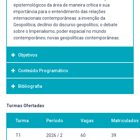
epistemológicos da área de maneira crítica e sua
importância para o entendimento das relações
internacionais contemporâneas: a invenção da
Geopolítica; declínio do discurso geopolítico; o debate
sobre o Imperialismo; poder espacial no mundo
contemporâneo; novas geopolíticas contemporâneas.
Objetivos
Conteúdo Programático
Objetivo Geral:
Fornecer as bases teóricas da Geopolítica e as suas
Bibliografia
interações com as relações internacionais, bem como
analisar de maneira crítica as suas bases teóricas.
Conhecer, aprofundar e analisar a sua importância para
Bibliografia Básica:
Turmas Ofertadas
as relações internacionais contemporâneas.
ALBUQUERQUE, Edu Silvestre. Uma breve história da
Turma
Período
Vagas
Matriculados
geopolítica. Rio de Janeiro, Cenegri Edições, 2011.
COSTA, Wanderley M. da. A geografia política clássica.
Ratzel e os fundamentos de uma Geografia do Estado.
T1
2026 / 2
60
39