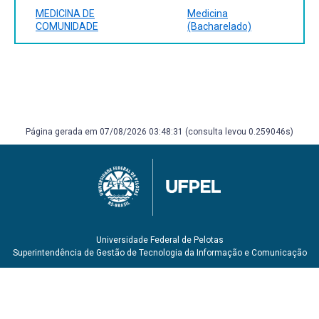
SUS, 2015. Disponível em:
MEDICINA DE
Medicina
http://conitec.gov.br/images/Consultas/Relatorios/2015/Relat
COMUNIDADE
(Bacharelado)
CP.pdf
Página gerada em 07/08/2026 03:48:31 (consulta levou 0.259046s)
Universidade Federal de Pelotas
Superintendência de Gestão de Tecnologia da Informação e Comunicação