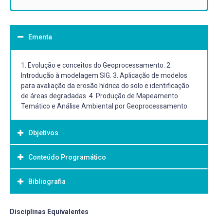
Ementa
1. Evolução e conceitos do Geoprocessamento. 2.
Introdução à modelagem SIG. 3. Aplicação de modelos
para avaliação da erosão hídrica do solo e identificação
de áreas degradadas. 4. Produção de Mapeamento
Temático e Análise Ambiental por Geoprocessamento.
Objetivos
Conteúdo Programático
Objetivo Geral:
1. Programa: Introdução. História e conceituação da
Bibliografia
1. Programa: Introdução. História e conceituação da
análise espacial;
análise espacial;
2. Estudo e utilização de diferentes métodos de análise
2. Estudo e utilização de diferentes métodos de análise
espacial;
Bibliografia Básica:
Disciplinas Equivalentes
espacial;
3. Indicação das técnicas utilizadas tanto no modelo de