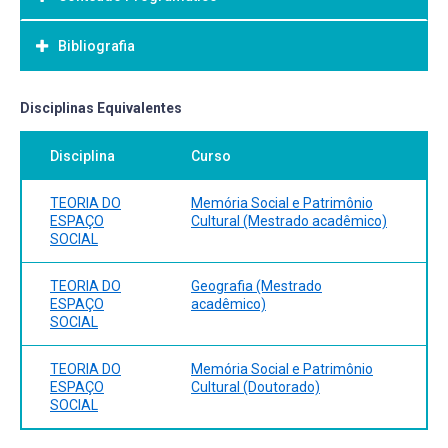
Objetivo Geral:
Bibliografia
Bibliografia Básica:
Disciplinas Equivalentes
Disciplina
Curso
TEORIA DO
Memória Social e Patrimônio
ESPAÇO
Cultural (Mestrado acadêmico)
SOCIAL
TEORIA DO
Geografia (Mestrado
ESPAÇO
acadêmico)
SOCIAL
TEORIA DO
Memória Social e Patrimônio
ESPAÇO
Cultural (Doutorado)
SOCIAL