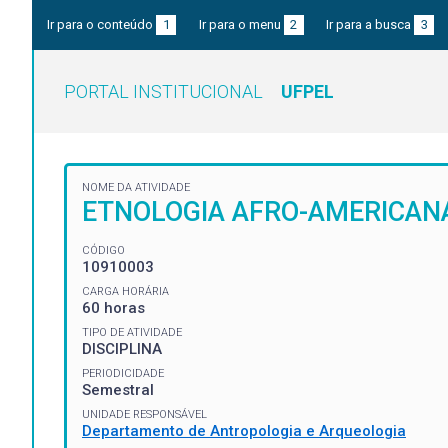
Ir para o conteúdo
1
Ir para o menu
2
Ir para a busca
3
PORTAL INSTITUCIONAL
UFPEL
NOME DA ATIVIDADE
ETNOLOGIA AFRO-AMERICANA
CÓDIGO
10910003
CARGA HORÁRIA
60 horas
TIPO DE ATIVIDADE
DISCIPLINA
PERIODICIDADE
Semestral
UNIDADE RESPONSÁVEL
Departamento de Antropologia e Arqueologia