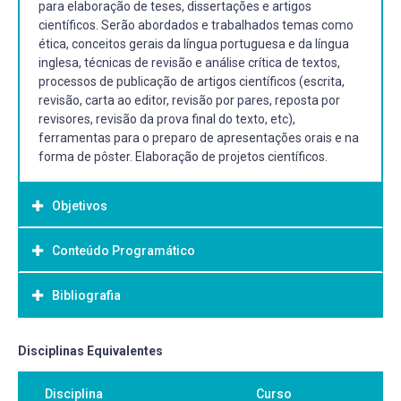
para elaboração de teses, dissertações e artigos
científicos. Serão abordados e trabalhados temas como
ética, conceitos gerais da língua portuguesa e da língua
inglesa, técnicas de revisão e análise crítica de textos,
processos de publicação de artigos científicos (escrita,
revisão, carta ao editor, revisão por pares, reposta por
revisores, revisão da prova final do texto, etc),
ferramentas para o preparo de apresentações orais e na
forma de pôster. Elaboração de projetos científicos.
Objetivos
Conteúdo Programático
Objetivo Geral:
-
Bibliografia
Bibliografia Básica:
Disciplinas Equivalentes
Moura,C.; Moura W. Tirando de letra: Orientação e práticas
Disciplina
Curso
para escrever bem. 1a Ed. São Paulo: Companhia das