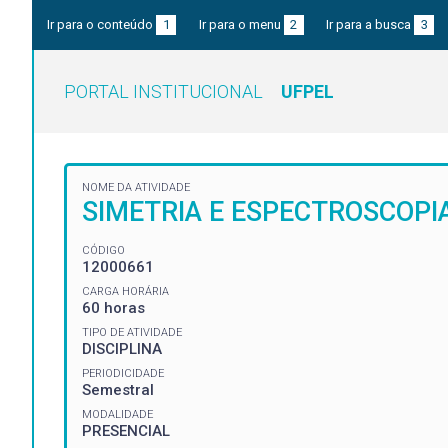
Ir para o conteúdo
1
Ir para o menu
2
Ir para a busca
3
PORTAL INSTITUCIONAL
UFPEL
NOME DA ATIVIDADE
SIMETRIA E ESPECTROSCOP
CÓDIGO
12000661
CARGA HORÁRIA
60 horas
TIPO DE ATIVIDADE
DISCIPLINA
PERIODICIDADE
Semestral
MODALIDADE
PRESENCIAL