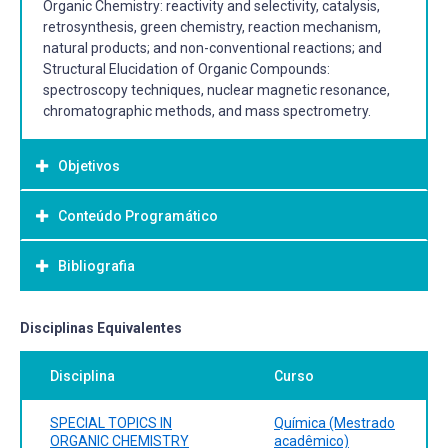
Organic Chemistry: reactivity and selectivity, catalysis,
retrosynthesis, green chemistry, reaction mechanism,
natural products; and non-conventional reactions; and
Structural Elucidation of Organic Compounds:
spectroscopy techniques, nuclear magnetic resonance,
chromatographic methods, and mass spectrometry.
Objetivos
Conteúdo Programático
Objetivo Geral:
--
Bibliografia
--
Bibliografia Básica:
Disciplinas Equivalentes
- D.L. PAVIA, G.M. LAMPMAN, G.S. KRIZ, Introduction to
Disciplina
Curso
Spectroscopy – A guide for students of organic chemistry,
3rd Edition, Saunders College Publishing, New York, 2001.
- CAREY, F. A. e SUNDBERG, R. J., Advanced Organic
SPECIAL TOPICS IN
Química (Mestrado
Chemistry (Parte A e B), 4th edition, Plenum Press, New
ORGANIC CHEMISTRY
acadêmico)