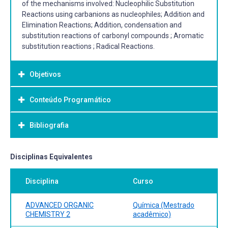
of the mechanisms involved: Nucleophilic Substitution
Reactions using carbanions as nucleophiles; Addition and
Elimination Reactions; Addition, condensation and
substitution reactions of carbonyl compounds ; Aromatic
substitution reactions ; Radical Reactions.
Objetivos
Conteúdo Programático
Objetivo Geral:
---
Bibliografia
Bibliografia Básica:
Disciplinas Equivalentes
CAREY, FA; SUNDBERG, RJ, Advanced Organic Chemistry,
Disciplina
Curso
Part A: Structure and Mechanisms. Part B: Reactions and
Synthesis, 4th ed., Plenum Press, New York2004.
CARRUTHERS, W., Some modern methods of organic
ADVANCED ORGANIC
Química (Mestrado
synthesis, 3rd ed. Cambridge, New York, 1987.
CHEMISTRY 2
acadêmico)
CLAYDEN, GREEVES, WARREN & WOTHERS, Organic