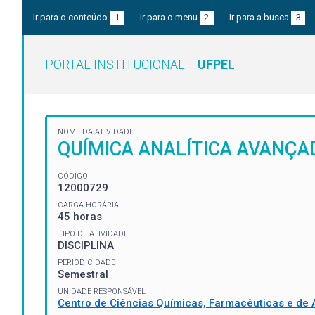
Ir para o conteúdo
1
Ir para o menu
2
Ir para a busca
3
PORTAL INSTITUCIONAL
UFPEL
NOME DA ATIVIDADE
QUÍMICA ANALÍTICA AVANÇA
CÓDIGO
12000729
CARGA HORÁRIA
45 horas
TIPO DE ATIVIDADE
DISCIPLINA
PERIODICIDADE
Semestral
UNIDADE RESPONSÁVEL
Centro de Ciências Químicas, Farmacêuticas e de 