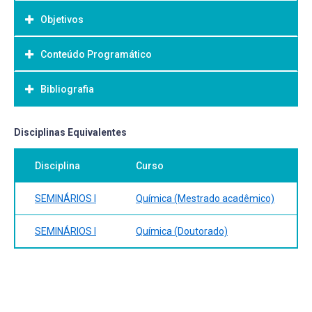
Objetivos
Conteúdo Programático
Objetivo Geral:
-
Bibliografia
Bibliografia Básica:
Disciplinas Equivalentes
Bibliografia atual referente ao assunto a ser apresentado
Disciplina
Curso
no seminário.
SEMINÁRIOS I
Química (Mestrado acadêmico)
SEMINÁRIOS I
Química (Doutorado)