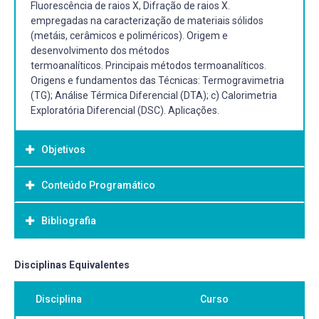
Fluorescência de raios X, Difração de raios X.
empregadas na caracterização de materiais sólidos
(metáis, cerâmicos e poliméricos). Origem e
desenvolvimento dos métodos
termoanalíticos. Principais métodos termoanalíticos.
Origens e fundamentos das Técnicas: Termogravimetria
(TG); Análise Térmica Diferencial (DTA); c) Calorimetria
Exploratória Diferencial (DSC). Aplicações.
Objetivos
Conteúdo Programático
Objetivo Geral:
-
Bibliografia
Bibliografia Básica:
Disciplinas Equivalentes
HOLLER F.J., SKOOG D. A., CROUCH S. R. Princípios de
Disciplina
Curso
análise instrumental. 6 a . ed. Porto Alegre: Bookman,
2009.