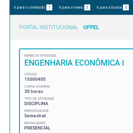
Ir para o conteúdo
1
Ir para o menu
2
Ir para a busca
3
PORTAL INSTITUCIONAL
UFPEL
NOME DA ATIVIDADE
ENGENHARIA ECONÔMICA I
CÓDIGO
15000405
CARGA HORÁRIA
30 horas
TIPO DE ATIVIDADE
DISCIPLINA
PERIODICIDADE
Semestral
MODALIDADE
PRESENCIAL