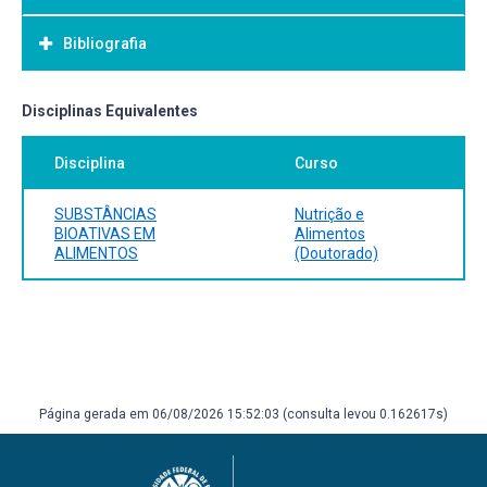
Bibliografia
Bibliografia Básica:
Disciplinas Equivalentes
Disciplina
Curso
SUBSTÂNCIAS
Nutrição e
BIOATIVAS EM
Alimentos
ALIMENTOS
(Doutorado)
Página gerada em 06/08/2026 15:52:03 (consulta levou 0.162617s)