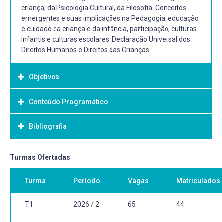
criança, da Psicologia Cultural, da Filosofia. Conceitos
emergentes e suas implicações na Pedagogia: educação
e cuidado da criança e da infância, participação, culturas
infantis e culturas escolares. Declaração Universal dos
Direitos Humanos e Direitos das Crianças.
Objetivos
Conteúdo Programático
Objetivo Geral:
Compreender os estudos das infâncias e das crianças a
Bibliografia
partir das contribuições da Sociologia, da Antropologia, da
Psicologia Cultural, da Filosofia e da História. Analisar os
conceitos de culturas infantis, culturas escolares e
Bibliografia Básica:
Turmas Ofertadas
participação das crianças frente ao educar e cuidar das
ABRAMOWICZ, Anete; MORUZZI, Andrea Braga (org.) O
crianças considerando as questões de gênero e étnico-
Turma
Período
Vagas
Matriculados
plural da infância: aportes da sociologia. São Paulo:
raciais. Conhecer os direitos humanos e os direitos das
EdUFSCAR, 2010.
crianças e discutir suas implicações para a prática
CANDAU, Vera Maria et al. (org.) Sou criança: tenho
T1
2026 / 2
65
44
educativa.
direitos. Oficinas pedagógicas de direitos humanos. 3ed.