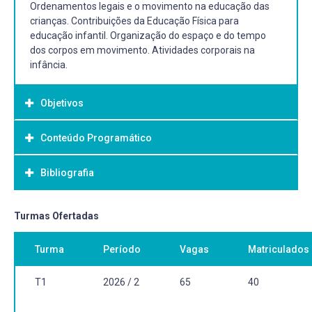
Ordenamentos legais e o movimento na educação das
crianças. Contribuições da Educação Física para
educação infantil. Organização do espaço e do tempo
dos corpos em movimento. Atividades corporais na
infância.
Objetivos
Conteúdo Programático
Objetivo Geral:
Compreender a importância do corpo e do movimento na
Bibliografia
educação infantil. Analisar as contribuições dos estudos
de gênero e étnico-raciais para o ensino da Educação
Física na Educação Infantil. Contextualizar as
Bibliografia Básica:
Turmas Ofertadas
contribuições da Educação Física para educação infantil.
ANDRADE FILHO, Nelson Figueiredo de. Ensino da
Planejar e desenvolver atividades corporais com as
Turma
Período
Vagas
Matriculados
Educação Física na educação infantil. Vitória: Universidade
crianças pequenas.
Federal do Espírito Santo, 2011.
FREIRE, João Batista. Educação de corpo inteiro: São
T1
2026 / 2
65
40
Paulo: Scipione, 1989.
NISTA-PICCOLO, Vilma; MOREIRA, Wagner. Corpo em