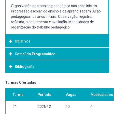
Organização do trabalho pedagógico nos anos iniciais.
Progressão escolar, do ensino e da aprendizagem. Ação
pedagógica nos anos iniciais. Observação, registro,
reflexão, planejamento e avaliação. Modalidades de
organização do trabalho pedagógico.
Objetivos
Conteúdo Programático
Objetivo Geral:
Estudar e refletir sobre as dimensões teórico-práticas da
Bibliografia
organização do trabalho pedagógico nos anos iniciais do
ensino fundamental visando o planejamento integrado e
a avaliação como documentação dos processos de
Bibliografia Básica:
Turmas Ofertadas
ensino e aprendizagem curricular.
FERREIRA, Andréa T. B.; ROSA, Ester C. de S. O fazer
Turma
Período
Vagas
Matriculados
cotidiano na sala de aula: a organização do trabalho
pedagógico no ensino da língua materna. Belo Horizonte:
Autêntica Editora, 2012.
T1
2026 / 2
40
4
MEIRIEU, Philippe. Aprender... sim, mas como? 7ed. Porto